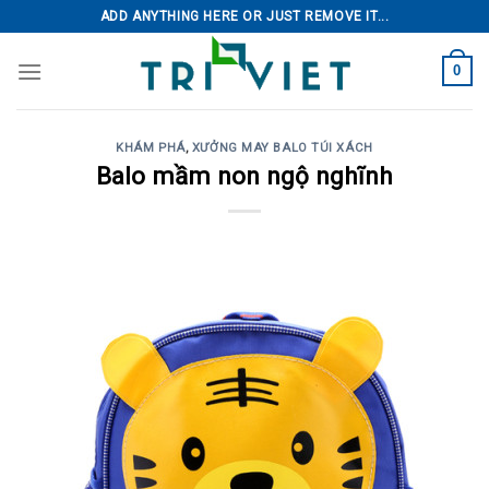
Skip
ADD ANYTHING HERE OR JUST REMOVE IT...
to
content
0
KHÁM PHÁ
,
XƯỞNG MAY BALO TÚI XÁCH
Balo mầm non ngộ nghĩnh