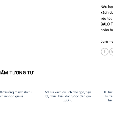
Nếu bạ
xách du
liệu tốt
BALO T
hoàn hả
Danh mụ
HẨM TƯƠNG TỰ
 07 Xưởng may balo túi
6.3 Túi xách du lịch nhỏ gọn, tiện
B. Túi
ch in logo giá rẻ
lợi, nhiều kiểu dáng độc đáo giá
Túi xá
xưởng
tiệ