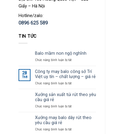
Giấy – Hà Nội
Hotline/zalo:
0896 625 589
TIN TỨC
Balo mầm non ngộ nghĩnh
Chức năng bình luận bị tắt
ở
Balo
mầm
Công ty may balo công sở Trí
28
non
Việt uy tín – chất lượng – giá rẻ
Th8
ngộ
Chức năng bình luận bị tắt
ở
nghĩnh
Công
ty
Xưởng sản xuất túi rút theo yêu
may
cầu giá rẻ
balo
Chức năng bình luận bị tắt
ở
công
Xưởng
sở
sản
Xưởng may balo dây rút theo
Trí
xuất
Việt
yêu cầu giá rẻ
túi
uy
Chức năng bình luận bị tắt
ở
rút
tín