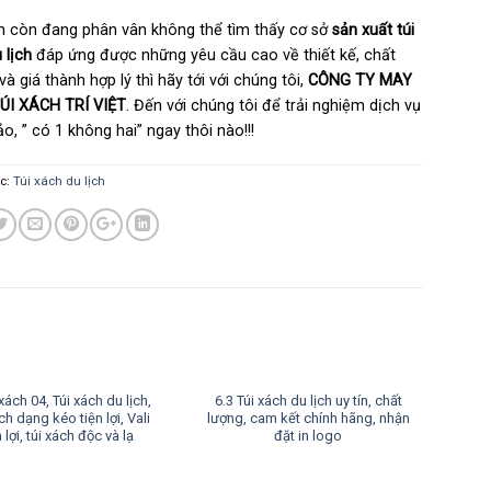
n còn đang phân vân không thể tìm thấy cơ sở
sản xuất túi
 lịch
đáp ứng được những yêu cầu cao về thiết kế, chất
 và giá thành hợp lý thì hãy tới với chúng tôi,
CÔNG TY MAY
ÚI XÁCH TRÍ VIỆT
. Đến với chúng tôi để trải nghiệm dịch vụ
o, ” có 1 không hai” ngay thôi nào!!!
c:
Túi xách du lịch
 xách 04, Túi xách du lịch,
6.3 Túi xách du lịch uy tín, chất
ch dạng kéo tiện lợi, Vali
lượng, cam kết chính hãng, nhận
n lợi, túi xách độc và lạ
đặt in logo