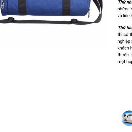
Thứ nh
những 
và liên
Thứ hai
thì có 
nghiệp 
khách h
thước, 
một hợp