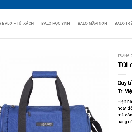
 BALO – TÚI XÁCH
BALO HỌC SINH
BALO MẦM NON
BALO TR
TRANG 
Túi 
Quy tr
Trí Việ
Hiện na
hoạt độ
mà còn 
hàng củ