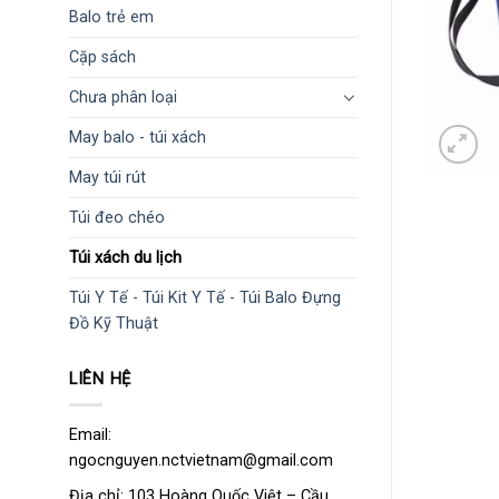
Balo trẻ em
Cặp sách
Chưa phân loại
May balo - túi xách
May túi rút
Túi đeo chéo
Túi xách du lịch
Túi Y Tế - Túi Kit Y Tế - Túi Balo Đựng
Đồ Kỹ Thuật
LIÊN HỆ
Email:
ngocnguyen.nctvietnam@gmail.com
Địa chỉ: 103 Hoàng Quốc Việt – Cầu