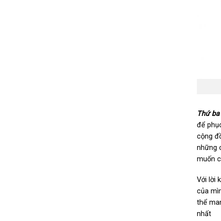
Thứ ba
để phục
cộng đồ
những c
muốn củ
Với lời
của mìn
thể man
nhất