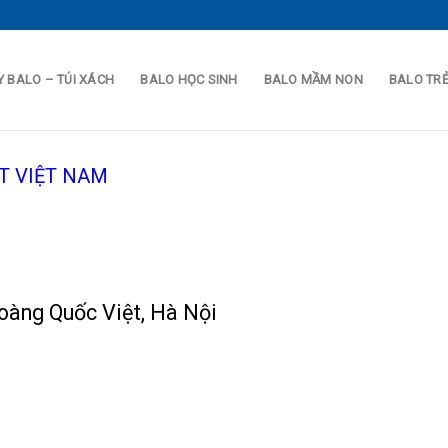
 BALO – TÚI XÁCH
BALO HỌC SINH
BALO MẦM NON
BALO TR
T VIỆT NAM
àng Quốc Việt, Hà Nội