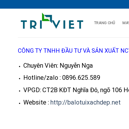
Skip
to
content
TRANG CHỦ
MAY
CÔNG TY TNHH ĐẦU TƯ VÀ SẢN XUẤT NC
Chuyên Viên: Nguyễn Nga
Hotline/zalo : 0896.625.589
VPGD: CT2B KĐT Nghĩa Đô, ngõ 106 Ho
Website :
http://balotuixachdep.net