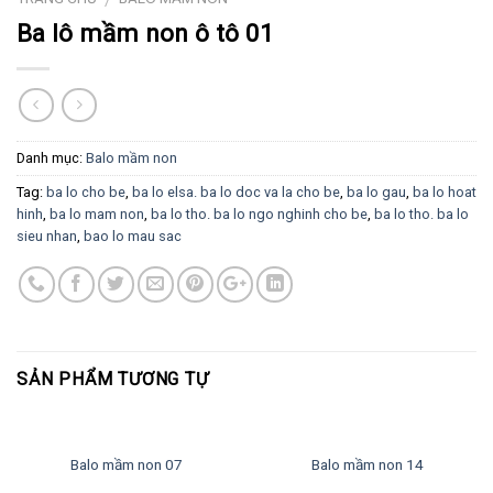
Ba lô mầm non ô tô 01
Danh mục:
Balo mầm non
Tag:
ba lo cho be
,
ba lo elsa. ba lo doc va la cho be
,
ba lo gau
,
ba lo hoat
hinh
,
ba lo mam non
,
ba lo tho. ba lo ngo nghinh cho be
,
ba lo tho. ba lo
sieu nhan
,
bao lo mau sac
SẢN PHẨM TƯƠNG TỰ
Balo mầm non 07
Balo mầm non 14