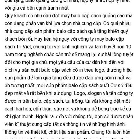
quà tặng, balo quảng cáo giỏi nhất, hợp lý nhất, hợp lý nhất
với giá cả bên cạnh tranh nhất.
Quý khách có nhu cầu đặt may balo cặp sách quảng cáo mà
còn đang phân vân khi lựa chọn nhà cung cấp. Có quá nhiều
nhà cung cấp sản phẩm balo cặp sách quà tặng khiến quý
khách bối rối. Hãy liên hệ ngay với công ty may balo cặp
sách Trí Việt, chúng tôi với kinh nghiệm và tâm huyết hơn 10
năm trong nghành chắc cản trở sẽ mang lại sự hài lòng tuyệt
đối cho mọi gia chủ. mọi yêu cầu của cư dân khi đến với
dịch vụ sản xuất balo cặp sách có in thêu logo, thương hiệu,
sản phẩm để làm quà tặng đều được đáp ứng sớm nhất và
ấn tượng nhất. mọi sản phẩm balo cặp sách xuất Cơ sở đều
đẹp mắt và rất bền khi sử dụng. Logo, slogan và tên công ty
được in trên balo, cặp sách, túi trống, túi vải không dệt một
cách hài hòa, cẩn thận, sắc nét và không dễ bong tróc kể cả
khi giặt mạnh. Ngoài ra, đến với chúng tôi, bạn sẽ được nhân
viên kĩ thuật cung cấp tất cả thông tin về những hình ảnh,
thông tin về thiết kế, chất liệu sản phẩm. Chúng tôi luôn hân