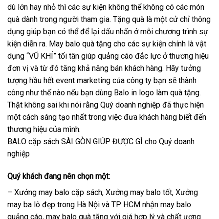
dù lớn hay nhỏ thì các sự kiện không thể không có các món
quà dành trong người tham gia. Tặng quà là một cử chỉ thông
dụng giúp bạn có thể để lại dấu nhấn ở mỗi chương trình sự
kiện diễn ra. May balo quà tặng cho các sự kiện chính là vật
dụng “VŨ KHÍ” tối tân giúp quảng cáo đắc lực ở thương hiệu
đơn vị và từ đó tăng khả năng bán khách hàng. Hãy tưởng
tượng hầu hết event marketing của công ty bạn sẽ thành
công như thế nào nếu bạn dùng Balo in logo làm quà tặng.
Thật không sai khi nói rằng Quý doanh nghiệp đã thực hiện
một cách sáng tạo nhất trong việc đưa khách hàng biết đến
thương hiệu của mình.
BALO cặp sách SÀI GÒN GIÚP ĐƯỢC GÌ cho Quý doanh
nghiệp
Quý khách đang nên chọn một:
– Xưởng may balo cặp sách, Xưởng may balo tốt, Xưởng
may ba lô đẹp trong Hà Nội và TP HCM nhận may balo
quảng cáo, may balo quà tặng với giá hợp lý và chất ượng