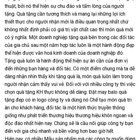
thuật, bởi nó thể hiện sự chu đáo và tấm lòng của người
tặng. Quà tặng cần tương thích và mang lại những lợi ích
thiết thực cho người nhận mới là điều quan trọng nhất chứ
không nhất định phải có giá trị vật chất cao thì món quà mới
có ý nghĩa. Một doanh nghiệp tặng quà bên trong các đối tác
của gia chủ sau một năm hợp tác luôn là một hành động đẹp
thể hiện được văn hoá kinh doanh của doanh nghiệp đó.
Tặng quà luôn là hành động thể hiện sự ân cần của đơn vị
đến những bạn hàng và đối tác. Có một điểm chung mà ta dễ
dàng nhận nhìn thấy khi tặng quà là, món quà luôn làm trong
người nhận cảm thấy vui vẻ. Đối với với nhiều công ty thì việc
chọn quà tặng KH thực không dễ dàng. Đặt may balo quà
tặng đẹp có in logo công ty và dùng nó Chế tạo món quà tri
ân cho khách hàng, đối tác là một hình thức truyền thông
giống như phát triển thương hiệu thương hiệu khôn ngoan và
độc đáo nhất hiện nay. Chúng sẽ là cầu nối giúp công ty bạn
đến với gia chủ nhanh và bền vững hơn bao giờ hết.
Hiện nay, có nhiều Mẫu sản phẩm mà các công ty muốn dùng