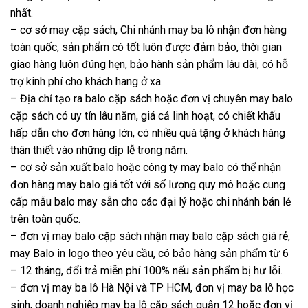
nhất.
– cơ sở may cặp sách, Chi nhánh may ba lô nhận đơn hàng
toàn quốc, sản phẩm có tốt luôn được đảm bảo, thời gian
giao hàng luôn đúng hẹn, bảo hành sản phẩm lâu dài, có hỗ
trợ kinh phí cho khách hang ở xa.
– Địa chỉ tạo ra balo cặp sách hoặc đơn vị chuyên may balo
cặp sách có uy tín lâu năm, giá cả linh hoạt, có chiết khấu
hấp dẫn cho đơn hàng lớn, có nhiều quà tặng ở khách hàng
thân thiết vào những dịp lễ trong năm.
– cơ sở sản xuất balo hoặc công ty may balo có thể nhận
đơn hàng may balo giá tốt với số lượng quy mô hoặc cung
cấp mẫu balo may sẵn cho các đại lý hoặc chi nhánh bán lẻ
trên toàn quốc.
– đơn vị may balo cặp sách nhận may balo cặp sách giá rẻ,
may Balo in logo theo yêu cầu, có bảo hàng sản phẩm từ 6
– 12 tháng, đổi trả miễn phí 100% nếu sản phẩm bị hư lỗi.
– đơn vị may ba lô Hà Nội và TP HCM, đơn vị may ba lô học
sinh, doanh nghiệp may ba lô cặp sách quận 12 hoặc đơn vị