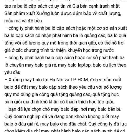
tạo ra ba lô cặp sách có uy tín và Giá bán cạnh tranh nhất.
Sản phẩm xuất Xưởng luôn được đảm bảo về chất lượng,
mẫu mã và độ bền.
– công ty phát hành ba lô cặp sách hoặc một cơ sở sản xuất
ba lô cặp sách có nhận phát hành ba lô quảng cáo, ba lô quà
tặng với số lượng quy mô trong thời gian gấp, có thể hỗ trợ
giá ở các chương trình từ thiện, khuyến học trong nước.
– công ty phát hành balo cặp sách hoặc cơ sở phát hành ba
lô chuyên may balo giá rẻ, may balo laptop, balo du lịch theo
yêu cầu.
– Xưởng may balo tại Hà Nội và TP HCM, đơn vị sản xuất
balo để đặt may balo cặp sách theo yêu cầu với số lượng
quy mô dùng gia công quà tặng quảng cáo, quà tặng học
sinh giỏi gia đình khó khăn có thành thích học tập giỏi.
– bạn đã lựa chọn chỗ may balo đẹp, nơi may balo bền bỉ.
Quý doanh nghiệp đã và đang băn khoăn không biết may
balo ở đâu giá rẻ, may balo cho đâu chất. Quý công ty đã lựa
chọn kiếm địa chỉ may, phát hành balo cặp sách uy tín để có