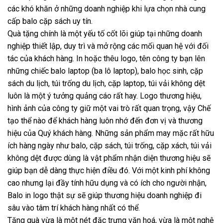
các khó khăn ở những doanh nghiệp khi lựa chọn nhà cung
cấp balo cặp sách uy tín.
Quà tặng chính là một yếu tố cốt lõi giúp tại những doanh
nghiệp thiết lập, duy trì và mở rộng các mối quan hệ với đối
tác của khách hàng. In hoặc thêu logo, tên công ty bạn lên
những chiếc balo laptop (ba lô laptop), balo học sinh, cặp
sách du lịch, túi trống du lịch, cặp laptop, túi vải không dệt
luôn là một ý tưởng quảng cáo rất hay. Logo thương hiệu,
hình ảnh của công ty giữ một vai trò rất quan trọng, vậy Chế
tạo thể nào để khách hàng luôn nhớ đến đơn vị và thương
hiệu của Quý khách hàng. Những sản phẩm may mặc rất hữu
ích hàng ngày như balo, cặp sách, túi trống, cặp xách, túi vải
không dệt được dùng là vật phẩm nhận diện thương hiệu sẽ
giúp bạn dễ dàng thực hiện điều đó. Với một kinh phí không
cao nhưng lại đầy tính hữu dụng và có ích cho người nhận,
Balo in logo thật sự sẽ giúp thương hiệu doanh nghiệp đi
sâu vào tâm trí khách hàng nhất có thể.
Tặng quà vừa là một nét đặc trưng văn hoá, vừa là một nghệ