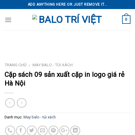
Skip
ADD ANYTHING HERE OR JUST REMOVE IT...
to
content
0
TRANG CHỦ
MAY BALO - TÚI XÁCH
/
Cặp sách 09 sản xuất cặp in logo giá rẻ
Hà Nội
Danh mục:
May balo - túi xách