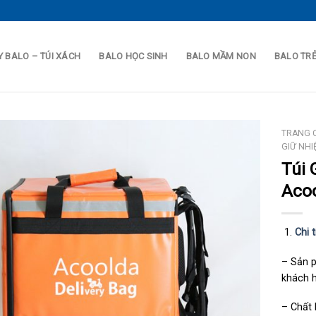
 BALO – TÚI XÁCH
BALO HỌC SINH
BALO MẦM NON
BALO TR
TRANG 
GIỮ NHI
Túi 
Aco
Chi 
– Sản 
khách 
– Chất 