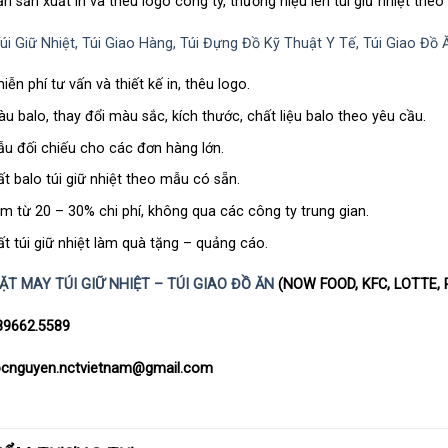
 sản xuất in và thêu logo công ty, thương hiệu lên túi giữ nhiệt theo
úi Giữ Nhiệt, Túi Giao Hàng, Túi Đựng Đồ Kỹ Thuật Y Tế, Túi Giao Đồ 
ễn phí tư vấn và thiết kế in, thêu logo.
u balo, thay đổi màu sắc, kích thước, chất liệu balo theo yêu cầu.
u đối chiếu cho các đơn hàng lớn.
t balo túi giữ nhiệt theo mẫu có sẵn.
ệm từ 20 – 30% chi phí, không qua các công ty trung gian.
t túi giữ nhiệt làm quà tặng – quảng cáo.
ĐẶT MAY TÚI GIỮ NHIỆT – TÚI GIAO ĐỒ ĂN
(NOW FOOD, KFC, LOTTE,
089662.5589
gocnguyen.nctvietnam@gmail.com