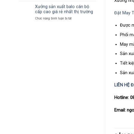
Xưởng nhận
Xưởng
theo
–
may
Xưởng sản xuất balo cán bộ
yêu
chất
balo
cầu
cấp cao giá rẻ nhất thị trường
lượng
Đặt May T
dây
giá
–
Chức năng bình luận bị tắt
ở
rút
rẻ
giá
Xưởng
theo
Được mi
rẻ
sản
yêu
xuất
cầu
Phối mà
balo
giá
cán
rẻ
May mẫ
bộ
cấp
Sản xuấ
cao
giá
Tiết ki
rẻ
nhất
Sản xuấ
thị
trường
LIÊN HỆ 
Hotline: 
Email: n