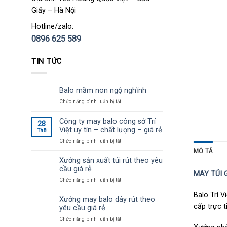
Giấy – Hà Nội
Hotline/zalo:
0896 625 589
TIN TỨC
Balo mầm non ngộ nghĩnh
Chức năng bình luận bị tắt
ở
Balo
mầm
Công ty may balo công sở Trí
28
non
Việt uy tín – chất lượng – giá rẻ
Th8
ngộ
Chức năng bình luận bị tắt
ở
nghĩnh
Công
MÔ TẢ
ty
Xưởng sản xuất túi rút theo yêu
may
cầu giá rẻ
MAY TÚI G
balo
Chức năng bình luận bị tắt
ở
công
Xưởng
sở
Balo Trí V
sản
Xưởng may balo dây rút theo
Trí
xuất
cấp trực t
Việt
yêu cầu giá rẻ
túi
uy
Chức năng bình luận bị tắt
ở
rút
tín