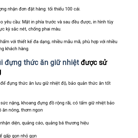
ợng nhận đơn đặt hàng: tối thiểu 100 cái.
eo yêu cầu: Mặt in phía trước và sau đều được, in hình tùy
cực kỳ sắc nét, chống phai màu.
hẩm với thiết kế đa dạng, nhiều mẫu mã, phù hợp với nhiều
ng khách hàng.
i đựng thức ăn giữ nhiệt
được sử
g
để đựng thức ăn lưu giữ nhiệt độ, bảo quản thức ăn tốt
sức nặng, khoang đựng đồ rộng rãi, có tấm giữ nhiệt bảo
ồ ăn nóng, thơm ngon
nhận diện, quảng cáo, quảng bá thương hiệu
ể gấp gọn nhỏ gọn