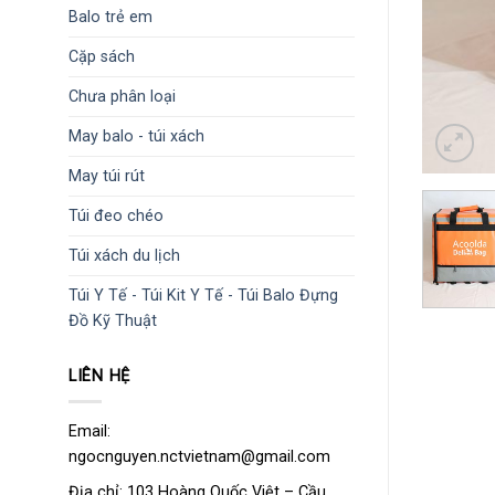
Balo trẻ em
Cặp sách
Chưa phân loại
May balo - túi xách
May túi rút
Túi đeo chéo
Túi xách du lịch
Túi Y Tế - Túi Kit Y Tế - Túi Balo Đựng
Đồ Kỹ Thuật
LIÊN HỆ
Email:
ngocnguyen.nctvietnam@gmail.com
Địa chỉ: 103 Hoàng Quốc Việt – Cầu