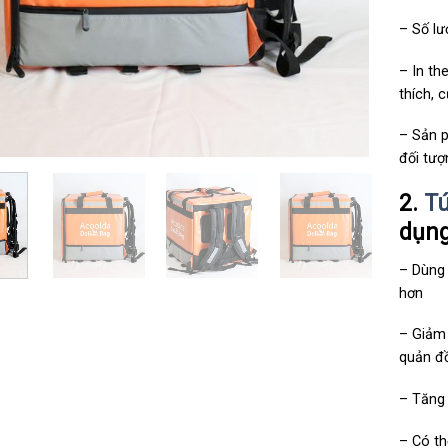
– Số lư
– In th
thích, 
– Sản p
đối tượ
2.
Tú
dụn
– Dùng 
hơn
– Giảm 
quản đ
– Tăng 
– Có th