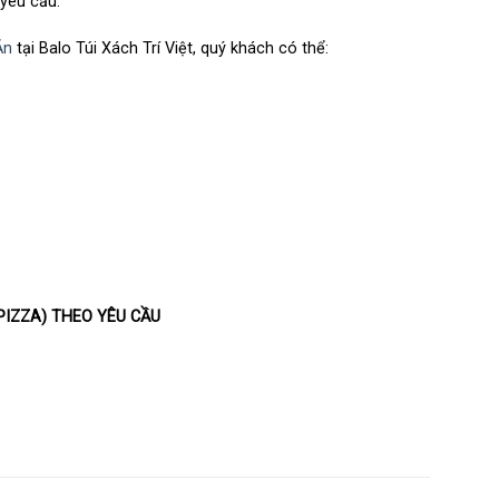
 yêu cầu.
Ăn
tại Balo Túi Xách Trí Việt, quý khách có thể:
 PIZZA) THEO YÊU CẦU