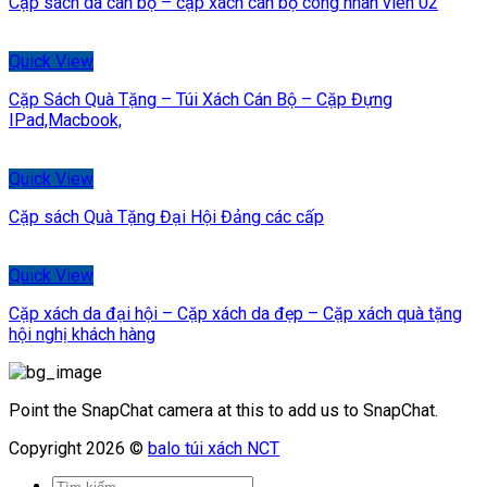
Cặp sách da cán bộ – cặp xách cán bộ công nhân viên 02
Quick View
Cặp Sách Quà Tặng – Túi Xách Cán Bộ – Cặp Đựng
IPad,Macbook,
Quick View
Cặp sách Quà Tặng Đại Hội Đảng các cấp
Quick View
Cặp xách da đại hội – Cặp xách da đẹp – Cặp xách quà tặng
hội nghị khách hàng
Point the SnapChat camera at this to add us to SnapChat.
Copyright 2026 ©
balo túi xách NCT