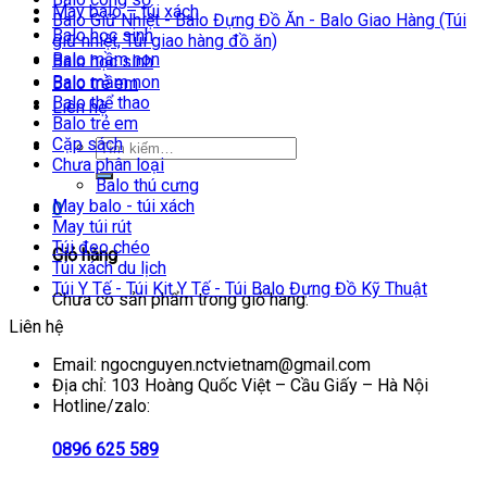
May balo – túi xách
Balo Giữ Nhiệt - Balo Đựng Đồ Ăn - Balo Giao Hàng (Túi
Balo học sinh
giữ nhiệt, Túi giao hàng đồ ăn)
Balo mầm non
Balo học sinh
Balo mầm non
Balo trẻ em
Balo thể thao
Liên hệ
Balo trẻ em
Cặp sách
Chưa phân loại
Balo thú cưng
May balo - túi xách
0
May túi rút
Túi đeo chéo
Giỏ hàng
Túi xách du lịch
Túi Y Tế - Túi Kit Y Tế - Túi Balo Đựng Đồ Kỹ Thuật
Chưa có sản phẩm trong giỏ hàng.
Liên hệ
Email: ngocnguyen.nctvietnam@gmail.com
Địa chỉ: 103 Hoàng Quốc Việt – Cầu Giấy – Hà Nội
Hotline/zalo:
0896 625 589