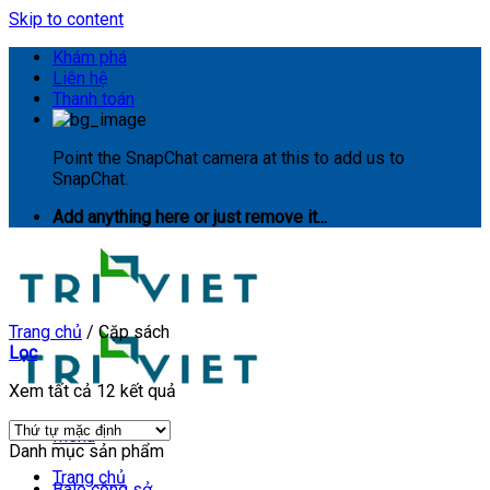
Skip to content
Khám phá
Liên hệ
Thanh toán
Point the SnapChat camera at this to add us to
SnapChat.
Add anything here or just remove it...
Trang chủ
/
Cặp sách
Lọc
Xem tất cả 12 kết quả
Menu
Danh mục sản phẩm
Trang chủ
Balo công sở