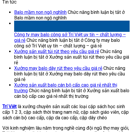
Tin tức
Balo mầm non ngộ nghĩnh
Chức năng bình luận bị tắt
ở
Balo mầm non ngộ nghĩnh
28
Th8
Công ty may balo công sở Trí Việt uy tín – chất lượng –
giá rẻ
Chức năng bình luận bị tắt
ở Công ty may balo
công sở Trí Việt uy tín – chất lượng – giá rẻ
Xưởng sản xuất túi rút theo yêu cầu giá rẻ
Chức năng
bình luận bị tắt
ở Xưởng sản xuất túi rút theo yêu cầu giá
rẻ
Xưởng may balo dây rút theo yêu cầu giá rẻ
Chức năng
bình luận bị tắt
ở Xưởng may balo dây rút theo yêu cầu
giá rẻ
Xưởng sản xuất balo cán bộ cấp cao giá rẻ nhất thị
trường
Chức năng bình luận bị tắt
ở Xưởng sản xuất balo
cán bộ cấp cao giá rẻ nhất thị trường
Trí Việt
là xưởng chuyên sản xuất các loại cặp sách học sinh
cấp 1 2 3, cặp sách thời trang nam nữ, cặp sách giáo viên, cặp
sách cán bộ cao cấp, cặp da cao cấp, cặp dây chéo
Với kinh nghiệm lâu năm trong nghề cùng đội ngũ thợ may giỏi,