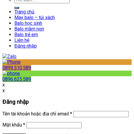
Trang chủ
May balo – túi xách
Balo học sinh
Balo mầm non
Balo trẻ em
Liên hệ
Đăng nhập
0899.510.589
0896.625.589
x
x
Đăng nhập
Tên tài khoản hoặc địa chỉ email
*
Mật khẩu
*