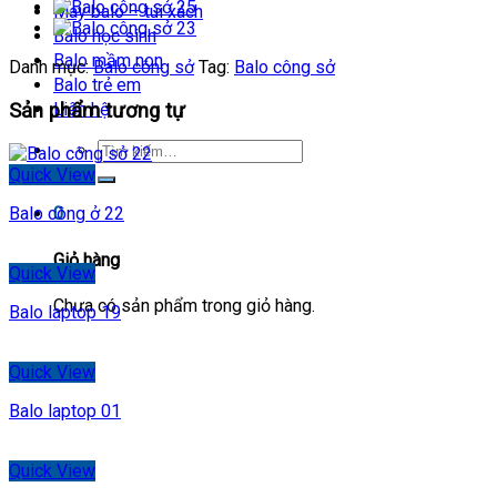
May balo – túi xách
Balo học sinh
Balo mầm non
Danh mục:
Balo công sở
Tag:
Balo công sở
Balo trẻ em
Sản phẩm tương tự
Liên hệ
Quick View
0
Balo công ở 22
Giỏ hàng
Quick View
Chưa có sản phẩm trong giỏ hàng.
Balo laptop 19
Quick View
Balo laptop 01
Quick View