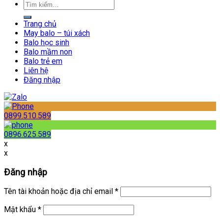
Trang chủ
May balo – túi xách
Balo học sinh
Balo mầm non
Balo trẻ em
Liên hệ
Đăng nhập
0899.510.589
0896.625.589
x
x
Đăng nhập
Tên tài khoản hoặc địa chỉ email
*
Mật khẩu
*