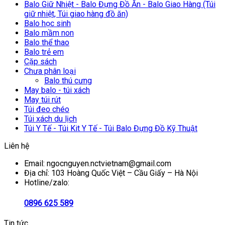
Balo Giữ Nhiệt - Balo Đựng Đồ Ăn - Balo Giao Hàng (Túi
giữ nhiệt, Túi giao hàng đồ ăn)
Balo học sinh
Balo mầm non
Balo thể thao
Balo trẻ em
Cặp sách
Chưa phân loại
Balo thú cưng
May balo - túi xách
May túi rút
Túi đeo chéo
Túi xách du lịch
Túi Y Tế - Túi Kit Y Tế - Túi Balo Đựng Đồ Kỹ Thuật
Liên hệ
Email: ngocnguyen.nctvietnam@gmail.com
Địa chỉ: 103 Hoàng Quốc Việt – Cầu Giấy – Hà Nội
Hotline/zalo:
0896 625 589
Tin tức