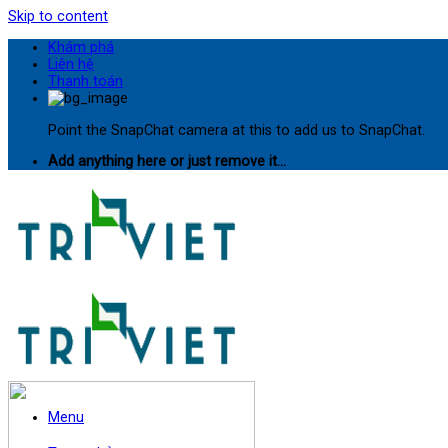
Skip to content
Khám phá
Liên hệ
Thanh toán
Point the SnapChat camera at this to add us to SnapChat.
Add anything here or just remove it...
Menu