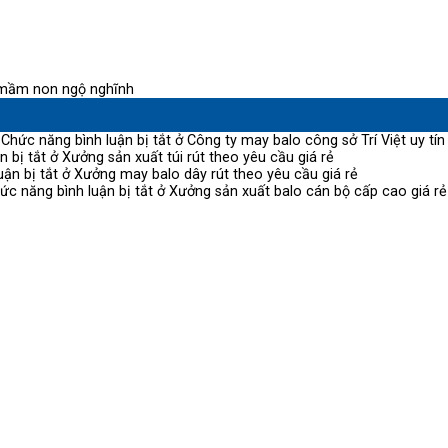
mầm non ngộ nghĩnh
Chức năng bình luận bị tắt
ở Công ty may balo công sở Trí Việt uy tín
n bị tắt
ở Xưởng sản xuất túi rút theo yêu cầu giá rẻ
ận bị tắt
ở Xưởng may balo dây rút theo yêu cầu giá rẻ
ức năng bình luận bị tắt
ở Xưởng sản xuất balo cán bộ cấp cao giá rẻ 