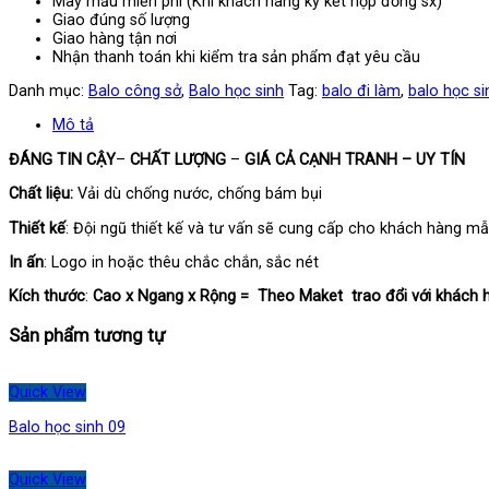
May mẫu miễn phí (Khi khách hàng ký kết hợp đồng sx)
Giao đúng số lượng
Giao hàng tận nơi
Nhận thanh toán khi kiểm tra sản phẩm đạt yêu cầu
Danh mục:
Balo công sở
,
Balo học sinh
Tag:
balo đi làm
,
balo học si
Mô tả
ĐÁNG TIN CẬY
–
CHẤT LƯỢNG
–
GIÁ CẢ CẠNH TRANH – UY TÍN
Chất liệu:
Vải dù chống nước, chống bám bụi
Thiết kế
: Đội ngũ thiết kế và tư vấn sẽ cung cấp cho khách hàng mẫ
In ấn
: Logo in hoặc thêu chắc chắn, sắc nét
Kích thước
:
Cao x Ngang x Rộng = Theo Maket trao đổi với khách 
Sản phẩm tương tự
Quick View
Balo học sinh 09
Quick View