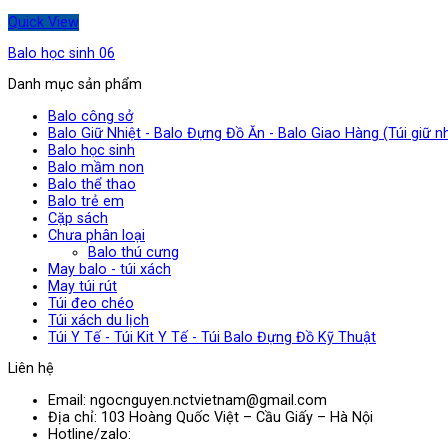
Quick View
Balo học sinh 06
Danh mục sản phẩm
Balo công sở
Balo Giữ Nhiệt - Balo Đựng Đồ Ăn - Balo Giao Hàng (Túi giữ nh
Balo học sinh
Balo mầm non
Balo thể thao
Balo trẻ em
Cặp sách
Chưa phân loại
Balo thú cưng
May balo - túi xách
May túi rút
Túi đeo chéo
Túi xách du lịch
Túi Y Tế - Túi Kit Y Tế - Túi Balo Đựng Đồ Kỹ Thuật
Liên hệ
Email: ngocnguyen.nctvietnam@gmail.com
Địa chỉ: 103 Hoàng Quốc Việt – Cầu Giấy – Hà Nội
Hotline/zalo: