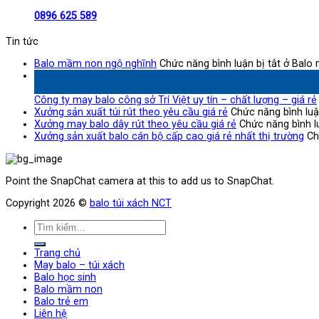
0896 625 589
Tin tức
Balo mầm non ngộ nghĩnh
Chức năng bình luận bị tắt
ở Balo 
28
Th8
Công ty may balo công sở Trí Việt uy tín – chất lượng – giá rẻ
Xưởng sản xuất túi rút theo yêu cầu giá rẻ
Chức năng bình luậ
Xưởng may balo dây rút theo yêu cầu giá rẻ
Chức năng bình lu
Xưởng sản xuất balo cán bộ cấp cao giá rẻ nhất thị trường
Ch
Point the SnapChat camera at this to add us to SnapChat.
Copyright 2026 ©
balo túi xách NCT
Trang chủ
May balo – túi xách
Balo học sinh
Balo mầm non
Balo trẻ em
Liên hệ