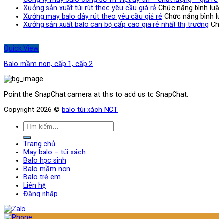
Xưởng sản xuất túi rút theo yêu cầu giá rẻ
Chức năng bình luậ
Xưởng may balo dây rút theo yêu cầu giá rẻ
Chức năng bình lu
Xưởng sản xuất balo cán bộ cấp cao giá rẻ nhất thị trường
Ch
Quick View
Balo mầm non, cấp 1, cấp 2
Point the SnapChat camera at this to add us to SnapChat.
Copyright 2026 ©
balo túi xách NCT
Trang chủ
May balo – túi xách
Balo học sinh
Balo mầm non
Balo trẻ em
Liên hệ
Đăng nhập