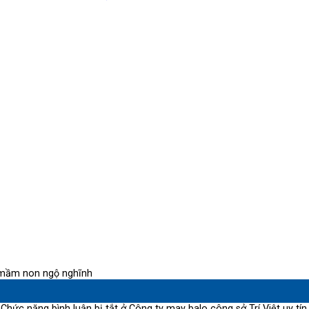
mầm non ngộ nghĩnh
Chức năng bình luận bị tắt
ở Công ty may balo công sở Trí Việt uy tín